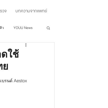
ตรวจ
บทความจากแพทย์
สิว
YOUU News
อดใช้
ทย
์แบรนด์ Aestox 