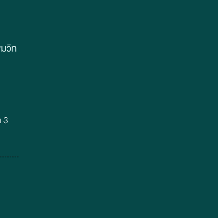
มวิท
5
ก 3