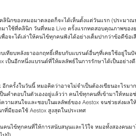
คลินิกของหมอมาตลอดก็จะได้เห็นตั้งแต่วันแรก (ประมาณปลาย
ามาใช้ที่คลินิก วันที่หมอ Live ครั้งแรกทดสอบคุณภาพของ
ื่อจะได้เล่าให้คนไข้ทุกคนฟังได้อย่างเต็มปากว่าข้อดีข้อเส
ยบเทียบหลังยาออกฤทธิ์เทียบกับแบรนด์อื่นๆที่เคยใช้อยู่ในปั
x เป็นอีกหนึ่งแบรนด์ที่ให้ผลลัพธ์ในการรักษาได้เป็นอย่างดี
 อีกครั้งในวันนี้ หมอคิดว่าอาจไม่จำเป็นต้องเขียนอะไรมา
ี้เป็นคำตอบในตัวเองอยู่แล้วว่า คนไข้ทุกคนที่เข้ามาให้หมอช
ให้ความสนใจและชอบในผลลัพธ์ของ Aestox จนช่วยส่งผลให
ิกที่มียอดใช้ Aestox สูงสุดในประเทศ
คนไข้ทุกคนที่ให้การสนับสนุนและไว้ใจ หมอทั้งสองคน
ไปป์)