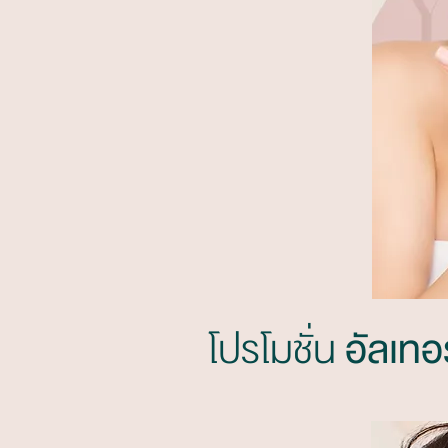
โปรโมชั่น
อัลเทอร