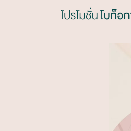
โปรโมชั่น
โบท็อก