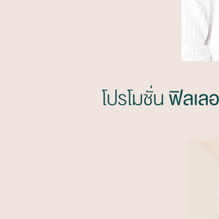
โปรโมชั่น
ฟิลเลอร