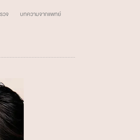
ตรวจ
บทความจากแพทย์