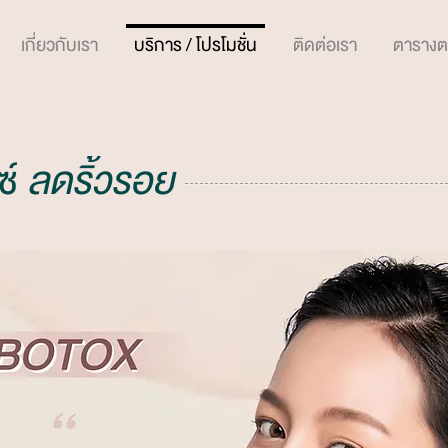
เกี่ยวกับเรา
บริการ / โปรโมชั่น
ติดต่อเรา
ตาราง
ซ์
ลดริ้วรอย