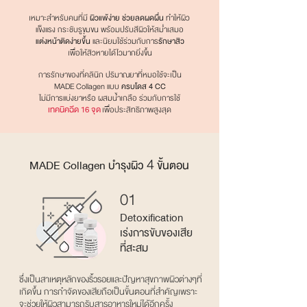
เหมาะสําหรับคนที่มี
ผิวแพ้ง่าย ช่วยลดผดผื่น
ทําให้ผิว
แข็งแรง กระชับรูขุมขน พร้อมปรับสีผิวให้สมํ่าเสมอ
แต่งหน้าติดง่ายขึ้น
และนิยมใช้ร่วมกับการ
รักษาสิว
เพื่อให้สิวหายได้ไวมากยิ่งขึ้น
การรักษาของที่คลินิก ปริมาณยาที่หมอใช้จะเป็น
MADE Collagen แบบ
ครบโดส 4 CC
ไม่มีการแบ่งยาหรือ ผสมนํ้าเกลือ ร่วมกับการใช้
เทคนิคฉีด 16 จุด
เพื่อประสิทธิภาพสูงสุด
4
MADE Collagen บํารุงผิว
ขั้นตอน
01
Detoxification
เร่งการขับของเสีย
ที่สะสม
ซึ่งเป็นสาเหตุหลักของริ้วรอยและปัญหาสุขภาพผิวต่างๆที่
เกิดขึ้น การกําจัดของเสียถือเป็นขั้นตอนที่สําคัญเพราะ
จะช่วยให้ผิวสามารถรับสารอาหารใหม่ได้อีกครั้ง