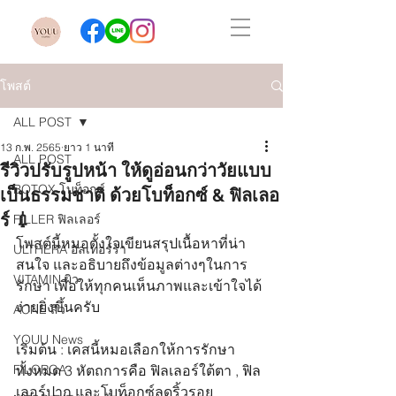
โพสต์
ALL POST
13 ก.พ. 2565
ยาว 1 นาที
ALL POST
รีวิวปรับรูปหน้า ให้ดูอ่อนกว่าวัยแบบ
BOTOX โบท็อกซ์
เป็นธรรมชาติ ด้วยโบท็อกซ์ & ฟิลเลอ
ร์ 💉
FILLER ฟิลเลอร์
โพสต์นี้หมอตั้งใจเขียนสรุปเนื้อหาที่น่า
ULTHERA อัลเทอร์ร่า
สนใจ และอธิบายถึงข้อมูลต่างๆในการ
VITAMIN ผิว
รักษา เพื่อให้ทุกคนเห็นภาพและเข้าใจได้
ง่ายยิ่งขึ้นครับ
ACNE สิว
YOUU News
เริ่มต้น : เคสนี้หมอเลือกให้การรักษา
FILORGA
ทั้งหมด 3 หัตถการคือ ฟิลเลอร์ใต้ตา , ฟิล
เลอร์ปาก และโบท็อกซ์ลดริ้วรอย