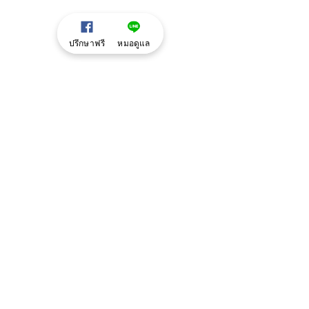
ปรึกษาฟรี
หมอดูแล
ความคิดเห็น
เขียนความคิดเห็น…
อีกรางวัลที่บริษัท Merz
YOUU CLINIC เป็
มอบให้กับ YOUU CLINIC
คลินิกที่มียอดใช้
Aestox สูงสุดใ
ไทย