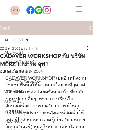
โพสต์
ALL POST
22 มี.ค. 2563
ยาว 1 นาที
ALL POST
CADAVER WORKSHOP กับ บริษัท
BOTOX โบท็อกซ์
MERZ และ รพ.จุฬา
อัปเดตเมื่อ
10 ธ.ค. 2564
FILLER ฟิลเลอร์
CADAVER WORKSHOP เป็นอีกหนึ่งงาน
ULTHERA อัลเทอร์ร่า
ประชุมที่หมอให้ความสนใจมากที่สุด แต่
มีจำนวนการจัดน้อยครั้งมาก ถ้าเทียบกับ
VITAMIN ผิว
งานรูปแบบอื่นๆ เพราะการเรียนใน
ACNE สิว
ลักษณะนี้จะต้องเรียนกับอาจารย์ใหญ่ 
YOUU News
(บุคคลที่อุทิศร่างกายหลังเสียชีวิตเพื่อให้
แพทย์ได้ศึกษาหาความรู้เกี่ยวกับ มหกาย
FILORGA
วิภาคศาสตร์) หมอจึงพยายามหาโอกาส