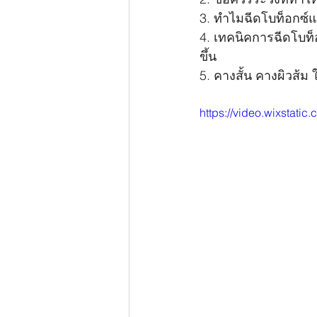
3. ทำไมฉีดโบท็อกซ์แ
4. เทคนิคการฉีดโบท็อ
ขึ้น
5. คางสั้น คางผิวส้ม 
https://video.wixsta