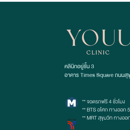
กัดฟัน!
คลินิกอยู่ชั้น 3
อาคาร Times Square ถนนสุขุ
** จอดรถฟรี 4 ชั่วโมง
** BTS อโศก ทางออก 
** MRT สุขุมวิท ทางออ