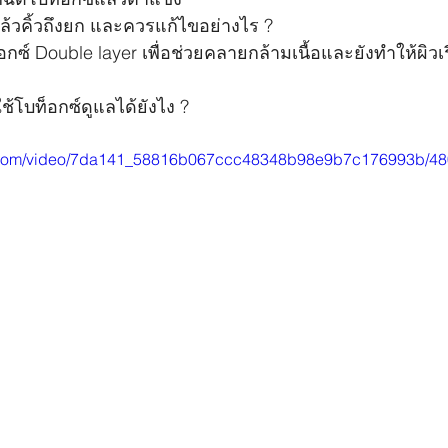
ล้วคิ้วถึงยก และควรแก้ไขอย่างไร ?
กซ์ Double layer เพื่อช่วยคลายกล้ามเนื้อและยังทำให้ผิวเ
ใช้โบท็อกซ์ดูแลได้ยังไง ?
tic.com/video/7da141_58816b067ccc48348b98e9b7c176993b/48