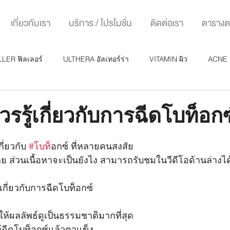
เกี่ยวกับเรา
บริการ / โปรโมชั่น
ติดต่อเรา
ตาราง
LLER ฟิลเลอร์
ULTHERA อัลเทอร์ร่า
VITAMIN ผิว
ACNE 
มัน
่ควรรู้เกี่ยวกับการฉีดโบท็อกซ
ี่ยวกับ 
#โบท
็อกซ์ ที่หลายคนสงสัย
ลย ส่วนเนื้อหาจะเป็นยังไง สามารถรับชมในวีดีโอด้านล่างไ
้เกี่ยวกับการฉีดโบท็อกซ์
ให้ผลลัพธ์ดูเป็นธรรมชาติมากที่สุด
ห้ฉีดโบท็อกซ์แล้วตาแข็ง