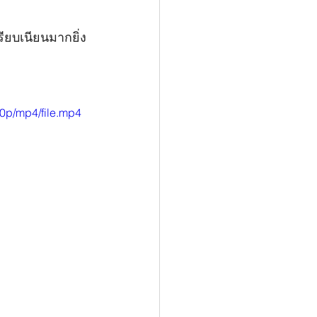
รียบเนียนมากยิ่ง
0p/mp4/file.mp4