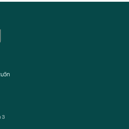
แบบเป็นธรรมชาติ ด้วยโบท็
ยาแท
อกซ์ & ฟิลเลอร์ 💉
มวิท
5
ก 3